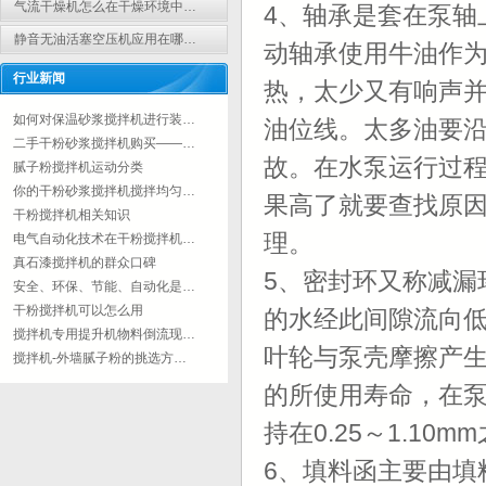
气流干燥机怎么在干燥环境中…
4、轴承是套在泵轴
静音无油活塞空压机应用在哪…
动轴承使用牛油作为
行业新闻
热，太少又有响声并
如何对保温砂浆搅拌机进行装…
油位线。太多油要
二手干粉砂浆搅拌机购买——…
故。在水泵运行过程
腻子粉搅拌机运动分类
你的干粉砂浆搅拌机搅拌均匀…
果高了就要查找原
干粉搅拌机相关知识
理。
电气自动化技术在干粉搅拌机…
真石漆搅拌机的群众口碑
5、密封环又称减漏
安全、环保、节能、自动化是…
干粉搅拌机可以怎么用
的水经此间隙流向
搅拌机专用提升机物料倒流现…
叶轮与泵壳摩擦产
搅拌机-外墙腻子粉的挑选方…
的所使用寿命，在
持在0.25～1.10
6、填料函主要由填