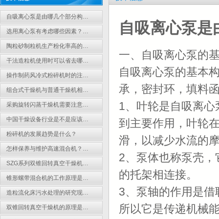
自吸离心泵是由哪几个部分构…
自吸离心泵是
选用离心泵有考虑哪些因素？…
陶粒砂制粒机生产粉化率高的…
一、自吸离心泵的
干法造粒机使用时可以省去哪…
自吸离心泵的基本
操作制药风冷式粉碎机时的注…
承，密封环，填料
组合式干燥机与普通干燥机相…
1、叶轮是自吸离心
采购旋转闪蒸干燥机需要注意…
中国干燥设备行业是不是应该…
到主要作用，叶轮
粉碎机的发展趋势是什么？
滑，以减少水流的
怎样保养与维护高速混合机？…
2、泵体也称泵壳，
SZG系列双锥回转真空干燥机…
的托架相连接。
锥形螺带混合机的工作原理是…
3、泵轴的作用是借
造粒流化床污水处理的研究现…
所以它是传递机械
双锥回转真空干燥机的原理是…